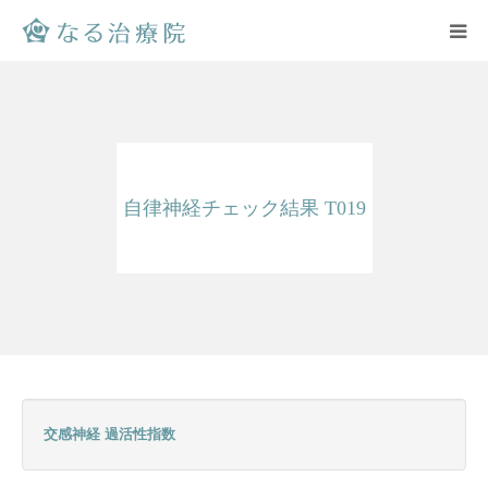
ホーム
院内の様子
自律神経チェック結果 T019
プロフィール
施術料
よくある質問
お問合せ
交感神経 過活性指数
アクセス