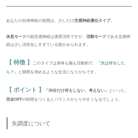
あなたの自律神経の状態は、少しだけ
交感神経優位タイプ
。
休息モード
の副交感神経は適度活性ですが、
活動モード
である交感神
経は少し活性化しすぎている面がみられます。
【 特徴 】
このタイプは身体も脳も活動的で、
「次は何をした
ら？」
と隙間を埋めるような生活になりがちです。
【 ポイント 】
「30分だけ何もしない、考えない」
といった、
完全OFF
の時間をつくるとバランスがとりやすくなるでしょう。
失調度について